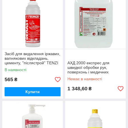
Засіб для видалення іржавих,
вапнякових відкладань,
цементу, "післястрой" TENZI
АХД 2000 експрес для
Derast 1л (концентрат)
швидкої обробки рук,
В наявності
поверхонь і медичних
виробів. 5000мл. (ОРИГІНАЛ)
565
Немає в наявності
₴
1 348,60
₴
Купити