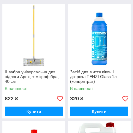
Швабра універсальна для
Засіб для миття вікон і
підлоги Apex, + мікрофібра,
дзеркал TENZI Glass 1л
40 см
(концентрат)
В наявності
В наявності
822
320
₴
₴
Купити
Купити