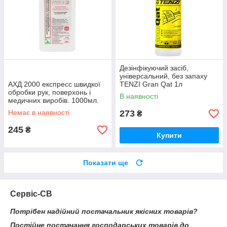
Дезінфікуючий засіб,
універсальний, без запаху
АХД 2000 експресс швидкої
TENZI Gran Qat 1л
обробки рук, поверхонь і
(концентрат)
В наявності
медичних виробів. 1000мл.
(ОРІГІНАЛ)
Немає в наявності
273
₴
245
₴
Купити
Показати ще
Сервіс-СВ
Потрібен надійний постачальник якісних товарів?
Постійне постачання господарських товарів до