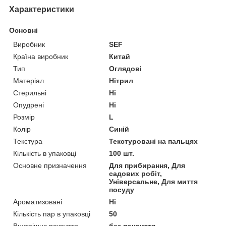
Характеристики
Основні
Виробник
SEF
Країна виробник
Китай
Тип
Оглядові
Матеріал
Нітрил
Стерильні
Ні
Опудрені
Ні
Розмір
L
Колір
Синій
Текстура
Текстуровані на пальцях
Кількість в упаковці
100 шт.
Основне призначення
Для прибирання, Для
садових робіт,
Універсальне, Для миття
посуду
Ароматизовані
Ні
Кількість пар в упаковці
50
Внутрішнє покриття
без покриття