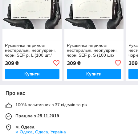
Рукавички нітрилові
Рукавички нітрилові
Рука
нестерильні, неопудрені,
нестерильні, неопудрені,
нест
чорні SEF р. L (100 шт./
чорні SEF р. S (100 шт./
чорн
пач.)
пач.)
пач.
309
309
309
₴
₴
Купити
Купити
Про нас
100% позитивних з 37 відгуків за рік
Працює з 25.11.2019
м. Одеса
м.Одеса, Одеса, Україна