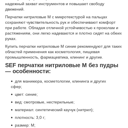
надежный захват инструментов и повышает свободу
движений.
Перчатки нитриловые M с микротекстурой на пальцах
сохраняют чувствительность рук и обеспечивают комфорт
при работе. Обладая отличной устойчивостью к проколам и
растяжениям, они легко надеваются и плотно сидят на обеих
руках.
Купить перчатки нитриловые M синие рекомендуют для таких
областей применения как косметология, пищевая
промышленность, фармацевтика, клининг и другие.
SEF перчатки нитриловые М без пудры
— особенности:
для маникюра, косметологии, клининга и других
сфер;
цвет: синие;
вид: смотровые, нестерильные;
материал: синтетический каучук (нитрил);
плотность: 3,0 г;
размер: М;