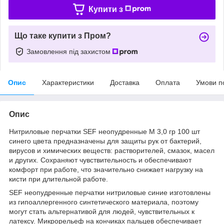
Купити з
Що таке купити з Пром?
Замовлення під захистом
Опис
Характеристики
Доставка
Оплата
Умови п
Опис
Нитриловые перчатки SEF неопудренные М 3,0 гр 100 шт
синего цвета предназначены для защиты рук от бактерий,
вирусов и химических веществ: растворителей, смазок, масел
и других. Сохраняют чувствительность и обеспечивают
комфорт при работе, что значительно снижает нагрузку на
кисти при длительной работе.
SEF неопудренные перчатки нитриловые синие изготовлены
из гипоаллергенного синтетического материала, поэтому
могут стать альтернативой для людей, чувствительных к
латексу. Микрорельеф на кончиках пальцев обеспечивает