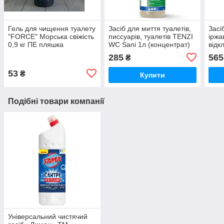
Гель для чищення туалету
Засіб для миття туалетів,
Засі
"FORCE" Морська свіжість
писсуарів, туалетів TENZI
іржа
0,9 кг ПЕ пляшка
WC Sani 1л (концентрат)
відк
"піс
285
565
₴
1л (
53
₴
Купити
Подібні товари компанії
Універсальний чистячий