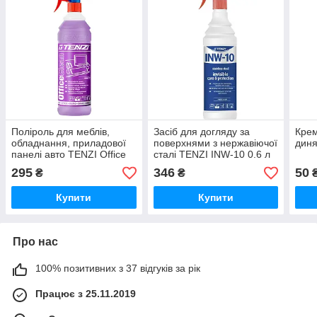
Поліроль для меблів,
Засіб для догляду за
Крем
обладнання, приладової
поверхнями з нержавіючої
диня
панелі авто TENZI Office
сталі TENZI INW-10 0.6 л
Clean GT 1 л.
295
346
50
₴
₴
Купити
Купити
Про нас
100% позитивних з 37 відгуків за рік
Працює з 25.11.2019