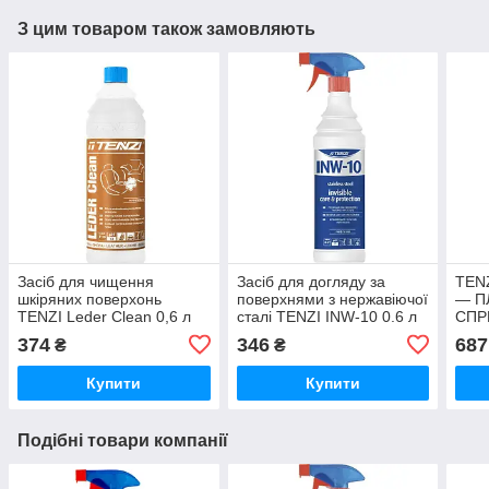
З цим товаром також замовляють
Засіб для чищення
Засіб для догляду за
TEN
шкіряних поверхонь
поверхнями з нержавіючої
— П
TENZI Leder Clean 0,6 л
сталі TENZI INW-10 0.6 л
СПР
374
346
687
₴
₴
Купити
Купити
Подібні товари компанії