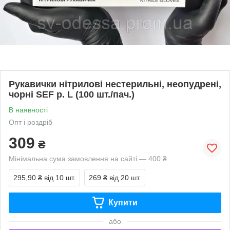
Рукавички нітрилові нестерильні, неопудрені,
чорні SEF р. L (100 шт./пач.)
В наявності
Опт і роздріб
309
₴
Мінімальна сума замовлення на сайті — 400 ₴
295,90 ₴
від 10 шт.
269 ₴
від 20 шт.
Купити
або