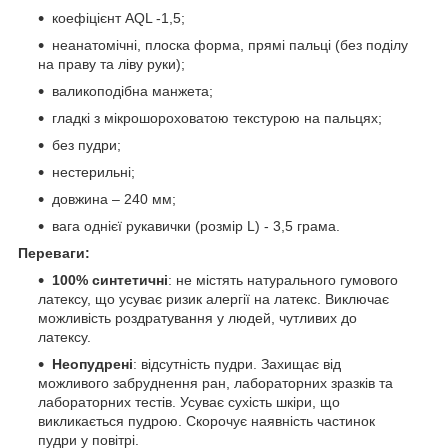
коефіцієнт AQL -1,5;
неанатомічні, плоска форма, прямі пальці (без поділу
на праву та ліву руки);
валикоподібна манжета;
гладкі з мікрошороховатою текстурою на пальцях;
без пудри;
нестерильні;
довжина – 240 мм;
вага однієї рукавички (розмір L) - 3,5 грама.
Переваги:
100% синтетичні
: не містять натурального гумового
латексу, що усуває ризик алергії на латекс. Виключає
можливість роздратування у людей, чутливих до
латексу.
Неопудрені
: відсутність пудри. Захищає від
можливого забруднення ран, лабораторних зразків та
лабораторних тестів. Усуває сухість шкіри, що
викликається пудрою. Скорочує наявність частинок
пудри у повітрі.