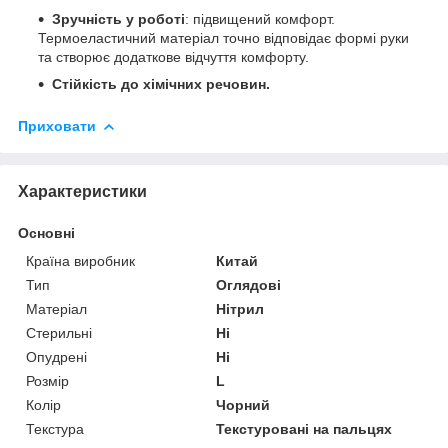
Зручність у роботі
: підвищений комфорт.
Термоеластичний матеріал точно відповідає формі руки
та створює додаткове відчуття комфорту.
Стійкість до хімічних речовин.
Приховати
Характеристики
Основні
Країна виробник
Китай
Тип
Оглядові
Матеріал
Нітрил
Стерильні
Ні
Опудрені
Ні
Розмір
L
Колір
Чорний
Текстура
Текстуровані на пальцях