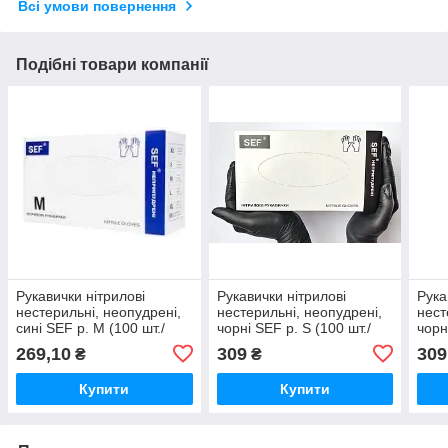
Всі умови повернення
Подібні товари компанії
Рукавички нітрилові
Рукавички нітрилові
Рука
нестерильні, неопудрені,
нестерильні, неопудрені,
нест
сині SEF р. М (100 шт./
чорні SEF р. S (100 шт./
чорн
пач.)
пач.)
пач.
269,10
309
309
₴
₴
Купити
Купити