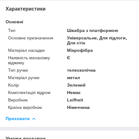
Характеристики
Основні
Тип
Швабра з платформою
Основне призначення
Універсальне, Для підлоги,
Для стін
Матеріал насадки
Мікрофібра
Наявність механізму
Є
віджиму
Тип ручки
телескопічна
Матеріал ручки
метал
Колір
Зелений
Комплектація відром
Немає
Виробник
Leifheit
Країна виробник
Німеччина
Приховати
Умови доставки