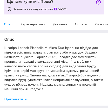
Що таке купити з Пром?
Замовлення під захистом
Опис
Характеристики
Доставка
Оплата
Умови п
Опис
Швабра Lеifheit Piсоbello M Micro Duо ідеально підійде для
підлоги всіх типів: паркету, ламінату або мармуру. Завдяки
наявності гнучкого шарніра 360°, насадка дає можливість
проникати насадці у важкодоступні місця (під меблями,
навколо ніжок столів або на сходах) для видалення бруду.
Крім того, виріб має зручний механізм віджиму, розміщений
прямо на ручці. Знімна насадка з м'якої мікрофібри відмінно
видаляє бруд і унеможливлює неприємні розлучення, а також
чудово вбирає вологу. Насадку можна випрати в пральній
машинці при 40 градусів.
Приховати