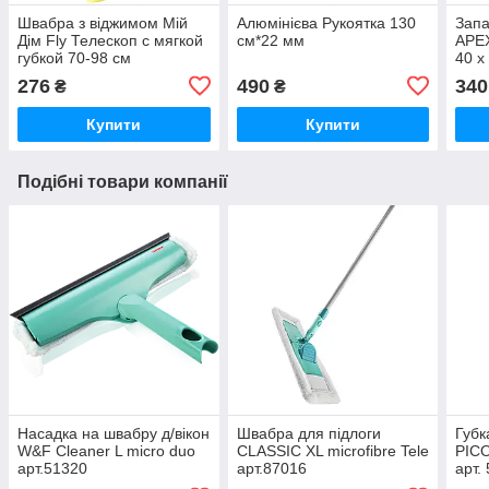
Швабра з віджимом Мій
Алюмінієва Рукоятка 130
Зап
Дім Fly Телескоп с мягкой
см*22 мм
APEX
губкой 70-98 см
40 х
276
490
340
₴
₴
Купити
Купити
Подібні товари компанії
Насадка на швабру д/вікон
Швабра для підлоги
Губк
W&F Cleaner L micro duo
CLASSIC XL microfibre Tele
PIC
арт.51320
арт.87016
арт.