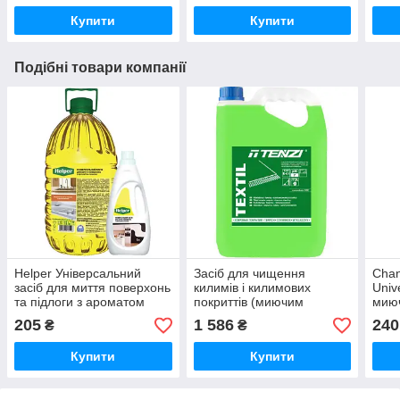
(кон
Купити
Купити
Подібні товари компанії
Helper Універсальний
Засіб для чищення
Chan
засіб для миття поверхонь
килимів і килимових
Univ
та підлоги з ароматом
покриттів (миючим
миюч
лимону 5л.
пилососом, ручний метод)
205
1 586
240
₴
₴
TENZI Textil 5л
(концентрат)
Купити
Купити