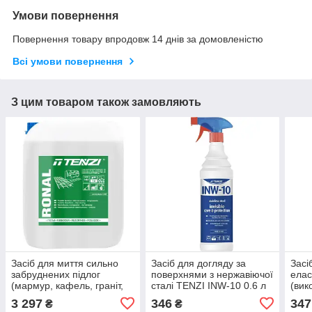
Умови повернення
Повернення товару впродовж 14 днів за домовленістю
Всі умови повернення
З цим товаром також замовляють
Засіб для миття сильно
Засіб для догляду за
Засі
забруднених підлог
поверхнями з нержавіючої
елас
(мармур, кафель, граніт,
сталі TENZI INW-10 0.6 л
(вик
грес, терразит,
як п
3 297
346
347
₴
₴
клінкер)TENZI Ronal 10л
TopE