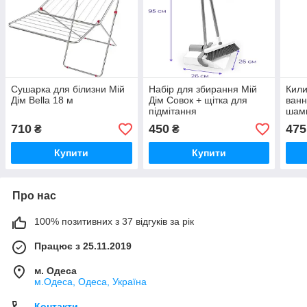
Сушарка для білизни Мій
Набір для збирання Мій
Кили
Дім Bella 18 м
Дім Совок + щітка для
ванн
підмітання
шамп
710
450
475
₴
₴
Купити
Купити
Про нас
100% позитивних з 37 відгуків за рік
Працює з 25.11.2019
м. Одеса
м.Одеса, Одеса, Україна
Контакти