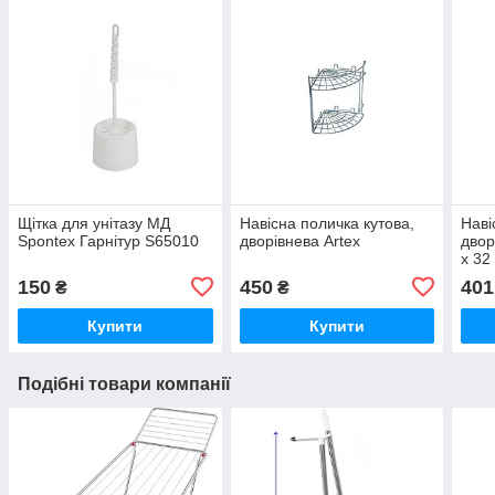
Щітка для унітазу MД
Навісна поличка кутова,
Наві
Spontex Гарнітур S65010
дворівнева Artex
двор
х 32
150
450
401
₴
₴
Купити
Купити
Подібні товари компанії