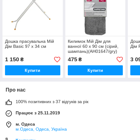
Дошка прасувальна Мій
Килимок Мій Дім для
Дошк
Дім Basic 97 х 34 см
ванної 60 х 90 см (сірий,
Дім 
шампань)(AH01647/gry)
1 150
475
3 0
₴
₴
Купити
Купити
Про нас
100% позитивних з 37 відгуків за рік
Працює з 25.11.2019
м. Одеса
м.Одеса, Одеса, Україна