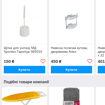
Щітка для унітазу MД
Навісна поличка кутова,
Наві
Spontex Гарнітур S65010
дворівнева Artex
двор
х 32
150
450
401
₴
₴
Купити
Купити
Подібні товари компанії