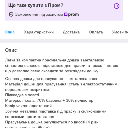
Що таке купити з Пром?
Замовлення під захистом
Опис
Характеристики
Доставка
Оплата
Умови п
Опис
Легка та компактна прасувальна дошка з металевою
сітчастою основою, підставкою для праски, а також Т-ногою,
що дозволяє легко складати та розкладати дошку.
Основа дошки для прасування — металева сітка
Матеріал дошки для прасування: сталь з електростатичним
порошковим покриттям.
Підкладка з повсті
Матеріал чохла: 70% бавовна + 30% поліестер
Колір чохла: однотонний
Зручна металева підставка під праску із силіконовими
вставками проти ковзання
Прасувальна дошка регулюється по висоті (4 рівні
регулювання, до 95 см)