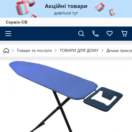
Сервіс-СВ
Товари та послуги
ТОВАРИ ДЛЯ ДОМУ
Дошка прасув