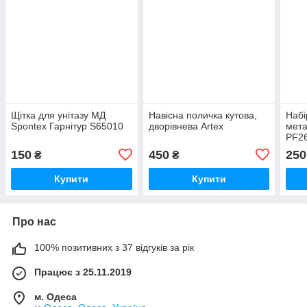
Щітка для унітазу MД
Навісна поличка кутова,
Набі
Spontex Гарнітур S65010
дворівнева Artex
мета
PF2
150
450
250
₴
₴
Купити
Купити
Про нас
100% позитивних з 37 відгуків за рік
Працює з 25.11.2019
м. Одеса