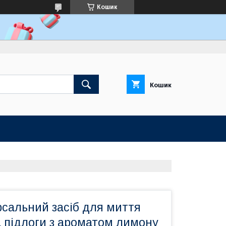
Кошик
Кошик
рсальний засіб для миття
 підлоги з ароматом лимону