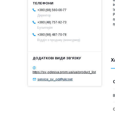
і
ї
+380 (68) 560-00-77
Р
Директор
п
+380 (48) 757-92-73
п
Бугалтерія
+380 (98) 487-70-78
Відділ з продажу (менеджер)
Х
https://sv-odessa.prom.ua/ua/product_list
service_sv_od@ukr.net
В
О