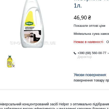
1л.
46,90 ₴
Показати оптові ціни
Мінімальна сума замов
Немає в наявності
О
+380 (68) 560-00-77
Директор
повернення товару п
ніверсальний концентрований засіб Helper з оптимально підібрани
о забезпечує високу ефективність у видаленні харчових білкових 