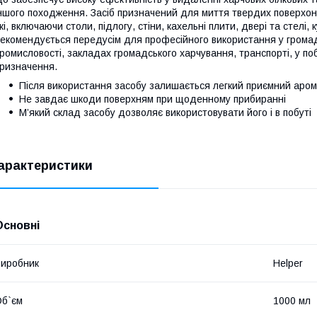
ншого походження. Засіб призначений для миття твердих поверхон
жі, включаючи столи, підлогу, стіни, кахельні плити, двері та стелі
екомендується передусім для професійного використання у громад
ромисловості, закладах громадського харчування, транспорті, у поб
ризначення.
Після використання засобу залишається легкий приємний аро
Не завдає шкоди поверхням при щоденному прибиранні
М’який склад засобу дозволяє використовувати його і в побуті
арактеристики
Основні
иробник
Helper
б`єм
1000 мл