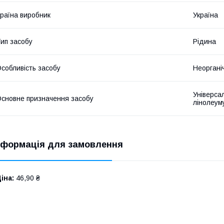
раїна виробник
Україна
ип засобу
Рідина
собливість засобу
Неоргані
Універса
сновне призначення засобу
лінолеум
нформація для замовлення
іна:
46,90 ₴