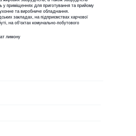
ь у приміщеннях для приготування та прийому
, кухонне та виробниче обладнання.
ських закладах, на підприємствах харчової
уті, на об'єктах комунально-побутового
мат лимону