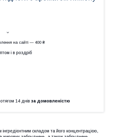
лення на сайті — 400 ₴
птом і в роздріб
ротягом 14 днів
за домовленістю
м інгредієнтним складом та його концентрацією,
та жирових забруднень, а також забруднень