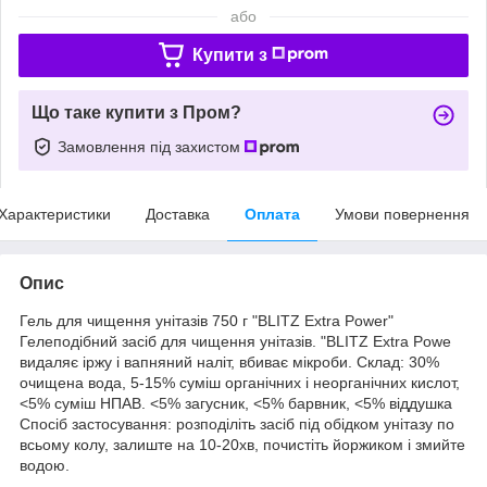
або
Купити з
Що таке купити з Пром?
Замовлення під захистом
Характеристики
Доставка
Оплата
Умови повернення
Опис
Гель для чищення унітазів 750 г "BLITZ Extra Power"
Гелеподібний засіб для чищення унітазів. "BLITZ Extra Powe
видаляє іржу і вапняний наліт, вбиває мікроби. Склад: 30%
очищена вода, 5-15% суміш органічних і неорганічних кислот,
<5% суміш НПАВ. <5% загусник, <5% барвник, <5% віддушка
Спосіб застосування: розподіліть засіб під обідком унітазу по
всьому колу, залиште на 10-20хв, почистіть йоржиком і змийте
водою.