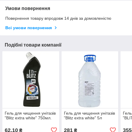
Умови повернення
Повернення товару впродовж 14 днів за домовленістю
Всі умови повернення
Подібні товари компанії
Гель для чищення унітазів
Гель для чищення унітазів
Гель
"Blitz extra white" 750мл.
"Blitz extra white" 5л
"BLI
62,10
281
355
₴
₴