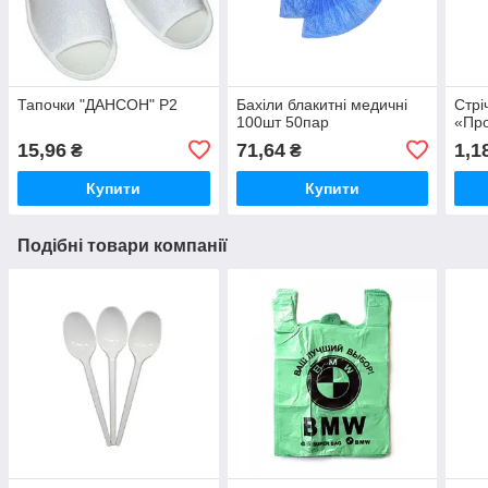
Тапочки "ДАНСОН" Р2
Бахіли блакитні медичні
Стрі
100шт 50пар
«Пр
15,96
71,64
1,1
₴
₴
Купити
Купити
Подібні товари компанії