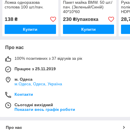
Ложка одноразова
Пакет майка BMW. 50 шт./
Рука
столова 100 шт./пач.
пач. (Зеленый/Синій)
полі
40*10*60
HDP
138
230
28,
₴
₴/упаковка
Купити
Купити
Про нас
100% позитивних з 37 відгуків за рік
Працює з 25.11.2019
м. Одеса
м.Одеса, Одеса, Україна
Контакти
Сьогодні вихідний
Показати весь графік роботи
Про нас