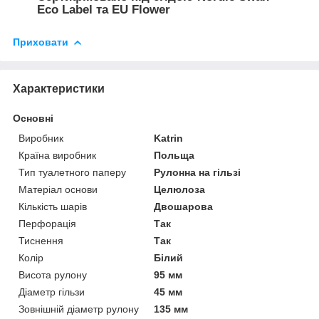
Eco Label та EU Flower
Приховати
Характеристики
Основні
Виробник
Katrin
Країна виробник
Польща
Тип туалетного паперу
Рулонна на гільзі
Матеріал основи
Целюлоза
Кількість шарів
Двошарова
Перфорація
Так
Тиснення
Так
Колір
Білий
Висота рулону
95 мм
Діаметр гільзи
45 мм
Зовнішній діаметр рулону
135 мм