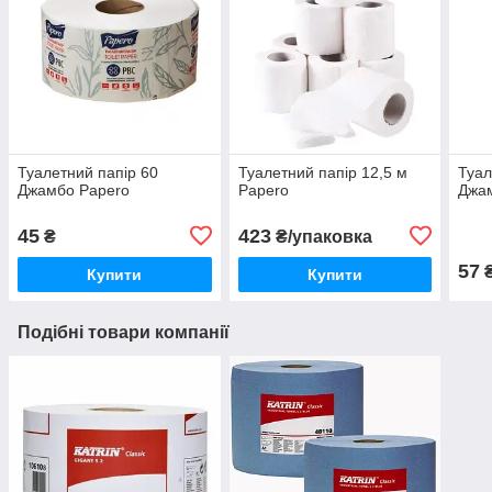
Туалетний папір 60
Туалетний папір 12,5 м
Туал
Джамбо Papero
Papero
Джа
45
423
₴
₴/упаковка
57
Купити
Купити
Подібні товари компанії