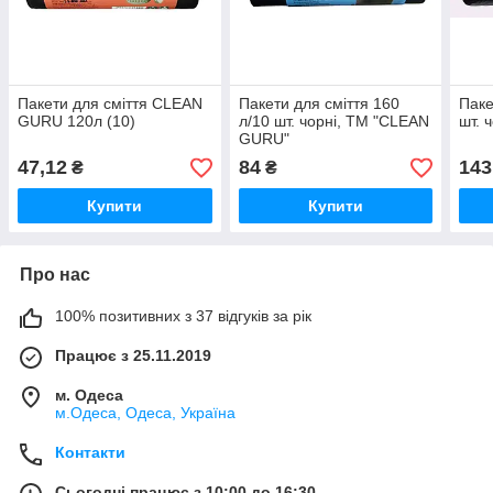
Пакети для сміття CLEAN
Пакети для сміття 160
Паке
GURU 120л (10)
л/10 шт. чорні, ТМ "CLEAN
шт. 
GURU"
47,12
84
143
₴
₴
Купити
Купити
Про нас
100% позитивних з 37 відгуків за рік
Працює з 25.11.2019
м. Одеса
м.Одеса, Одеса, Україна
Контакти
Сьогодні працює з 10:00 до 16:30