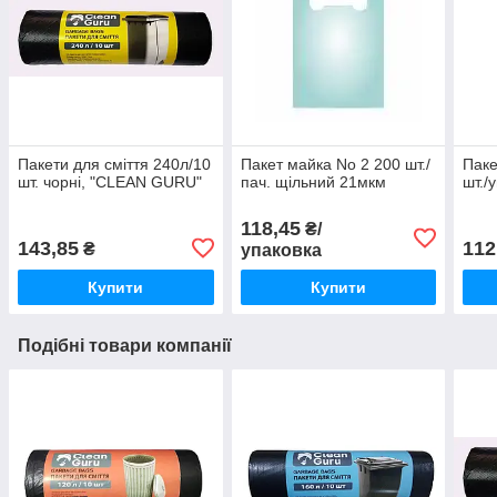
Пакети для сміття 240л/10
Пакет майка No 2 200 шт./
Паке
шт. чорні, "CLEAN GURU"
пач. щільний 21мкм
шт./у
118,45
₴/
143,85
112
₴
упаковка
Купити
Купити
Подібні товари компанії