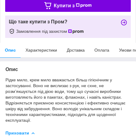
Купити з
Що таке купити з Пром?
Замовлення під захистом
Опис
Характеристики
Доставка
Оплата
Умови п
Опис
Рідке мило, крем мило вважається більш гігієнічним у
застосуванні. Воно не вислизає з рук, не схне, не
розм’якшується під дією води, тому що сучасні виробники
виготовляють його в пакетах, флаконах, і навіть каністрах.
Відрізняється приємною консистенцією і ефективно очищає
шкіру від забруднення. Воно володіє унікальним складом і
технічними характеристиками, підходить для щоденної
експлуатації.
Приховати