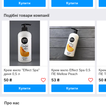
Купити
Купити
Подібні товари компанії
Крем мило "Effect Spa"
Крем мило Effect Spa 0,5
Крем
диня 0,5 л
ПЕ Mellow Peach
ПЕ T
50
53
50
₴
₴
Купити
Купити
Про нас