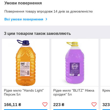
Умови повернення
Повернення товару впродовж 14 днів за домовленістю
Всі умови повернення
З цим товаром також замовляють
Рідке мило "Hands Light"
Рідке мило "BLITZ" Ніжна
Крем
Пepcик 5л
орхідея" 5л
166,11
223
323
₴
₴