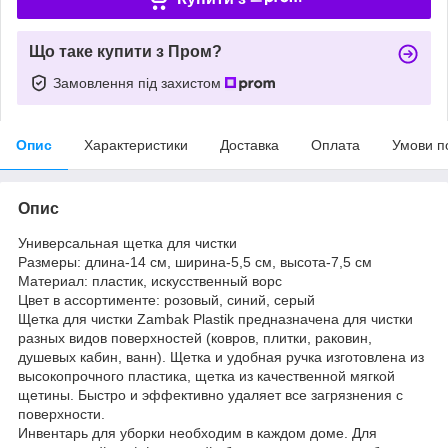
Що таке купити з Пром?
Замовлення під захистом
Опис
Характеристики
Доставка
Оплата
Умови п
Опис
Универсальная щетка для чистки
Размеры: длина-14 см, ширина-5,5 см, высота-7,5 см
Материал: пластик, искусственный ворс
Цвет в ассортименте: розовый, синий, серый
Щетка для чистки Zambak Plastik предназначена для чистки
разных видов поверхностей (ковров, плитки, раковин,
душевых кабин, ванн). Щетка и удобная ручка изготовлена из
высокопрочного пластика, щетка из качественной мягкой
щетины. Быстро и эффективно удаляет все загрязнения с
поверхности.
Инвентарь для уборки необходим в каждом доме. Для