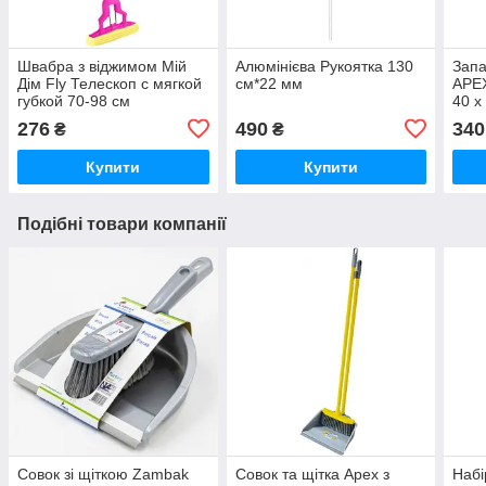
Швабра з віджимом Мій
Алюмінієва Рукоятка 130
Зап
Дім Fly Телескоп с мягкой
см*22 мм
APEX
губкой 70-98 см
40 х
276
490
340
₴
₴
Купити
Купити
Подібні товари компанії
Совок зі щіткою Zambak
Совок та щітка Apex з
Набі