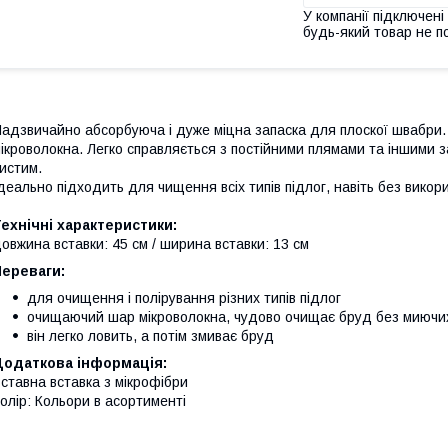
У компанії підключені
будь-який товар не п
адзвичайно абсорбуюча і дуже міцна запаска для плоскої швабри. 
ікроволокна. Легко справляється з постійними плямами та іншими
истим.
деально підходить для чищення всіх типів підлог, навіть без викор
ехнічні характеристики:
овжина вставки: 45 см / ширина вставки: 13 см
Переваги:
для очищення і полірування різних типів підлог
очищаючий шар мікроволокна, чудово очищає бруд без миючих
він легко ловить, а потім змиває бруд
Додаткова інформація:
ставна вставка з мікрофібри
олір: Кольори в асортименті