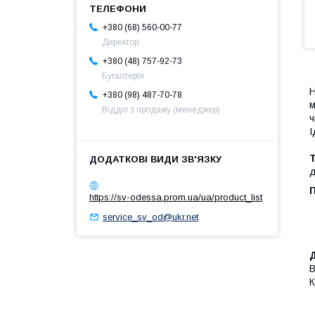
+380 (68) 560-00-77
Директор
+380 (48) 757-92-73
Бугалтерія
Н
+380 (98) 487-70-78
м
Відділ з продажу (менеджер)
ч
І
Т
д
https://sv-odessa.prom.ua/ua/product_list
service_sv_od@ukr.net
В
К