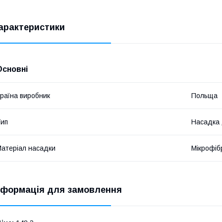
арактеристики
Основні
раїна виробник
Польща
ип
Насадка
атеріал насадки
Мікрофіб
нформація для замовлення