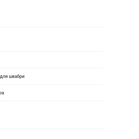
 для швабри
ра