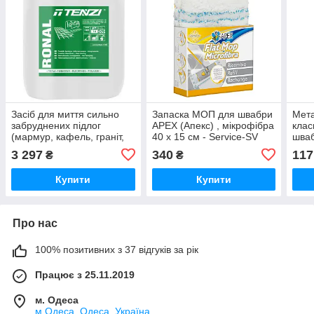
Засіб для миття сильно
Запаска МОП для швабри
Мета
забруднених підлог
APEX (Апекс) , мікрофібра
клас
(мармур, кафель, граніт,
40 х 15 см - Service-SV
шваб
грес, терразит,
інст
3 297
340
117
₴
₴
клінкер)TENZI Ronal 10л
Купити
Купити
Про нас
100% позитивних з 37 відгуків за рік
Працює з 25.11.2019
м. Одеса
м.Одеса, Одеса, Україна