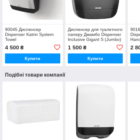
90045 Диспенсер
Диспенсер для туалетного
9016
Dispenser Katrin System
паперу Джамбо Dispenser
Disp
Towel
Inclusive Gigant S (Jumbo)
Hand
M Black
4 500
1 500
2 8
₴
₴
Купити
Купити
Подібні товари компанії