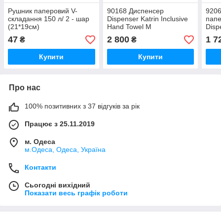
Рушник паперовий V-
90168 Диспенсер
9206
складання 150 л/ 2 - шар
Dispenser Katrin Inclusive
папе
(21*19см)
Hand Towel M
Disp
Hand
47
2 800
1 7
₴
₴
Купити
Купити
Про нас
100% позитивних з 37 відгуків за рік
Працює з 25.11.2019
м. Одеса
м.Одеса, Одеса, Україна
Контакти
Сьогодні вихідний
Показати весь графік роботи