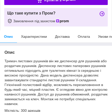
Що таке купити з Пром?
Замовлення під захистом
Опис
Характеристики
Доставка
Оплата
Умови п
Опис
Тримач листових рушників він же диспенсер для рушників або
роздатчик рушників. Диспенсер листових паперових рушників
оптимально підходить для туалетних кімнат із середньою і
високою прохідністю. Дана модель диспенсера дозволяє
завантажувати стандартні листові рушники V-складання.
Гігієнічний полистовий відбір, можливість перезаповнення в
будь-який час, міцний пластик. Є оглядове вікно для контролю
наявності рушників. Доступ до рушників обмежений, роздатчик
замикається на ключ. Монтаж не потребує спеціальних
навичок.
Місткість: 300 аркушів