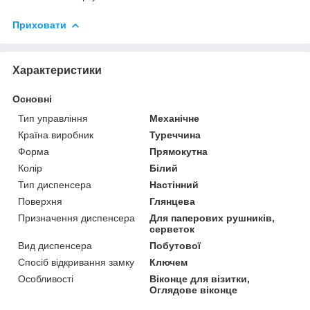
Приховати
Характеристики
Основні
Тип управління
Механічне
Країна виробник
Туреччина
Форма
Прямокутна
Колір
Білий
Тип диспенсера
Настінний
Поверхня
Глянцева
Призначення диспенсера
Для паперових рушників,
серветок
Вид диспенсера
Побутової
Спосіб відкривання замку
Ключем
Особливості
Віконце для візитки,
Оглядове віконце