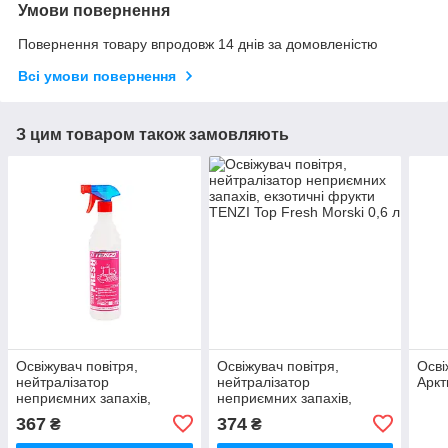
Умови повернення
Повернення товару впродовж 14 днів за домовленістю
Всі умови повернення
З цим товаром також замовляють
Освіжувач повітря,
Освіжувач повітря,
Осві
нейтралізатор
нейтралізатор
Аркт
неприємних запахів,
неприємних запахів,
экзотическе фрукти TENZI
екзотичні фрукти TENZI
367
374
₴
₴
Fresh Top Lendi 0,6 л
Top Fresh Morski 0,6 л