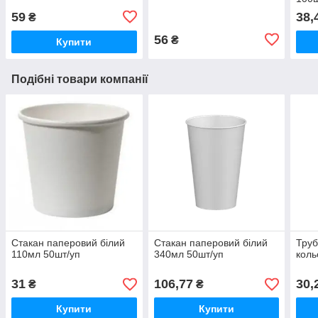
59
38,
₴
56
₴
Купити
Подібні товари компанії
Стакан паперовий білий
Стакан паперовий білий
Труб
110мл 50шт/уп
340мл 50шт/уп
коль
31
106,77
30,
₴
₴
Купити
Купити