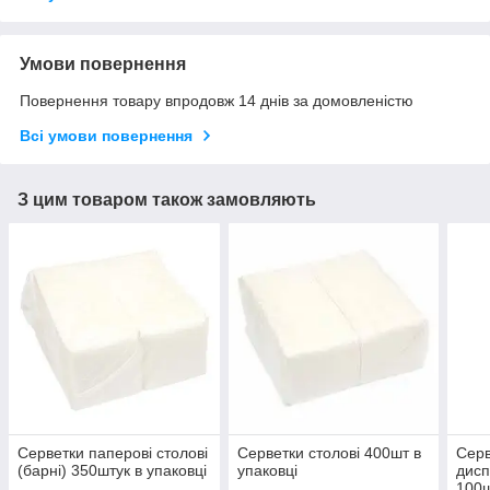
Умови повернення
Повернення товару впродовж 14 днів за домовленістю
Всі умови повернення
З цим товаром також замовляють
Серветки паперові столові
Серветки столові 400шт в
Серв
(барні) 350штук в упаковці
упаковці
дисп
100ш