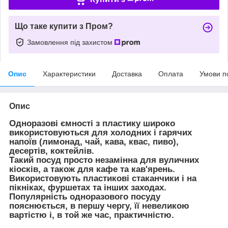
Що таке купити з Пром?
Замовлення під захистом
Опис
Характеристики
Доставка
Оплата
Умови п
Опис
Одноразові ємності з пластику широко
використовуються для холодних і гарячих
напоїв (лимонад, чай, кава, квас, пиво),
десертів, коктейлів.
Такий посуд просто незамінна для вуличних
кіосків, а також для кафе та кав'ярень.
Використовують пластикові стаканчики і на
пікніках, фуршетах та інших заходах.
Популярність одноразового посуду
пояснюється, в першу чергу, її невеликою
вартістю і, в той же час, практичністю.