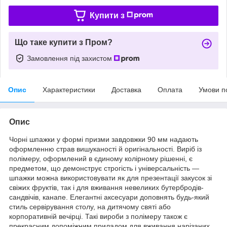
Купити з
Що таке купити з Пром?
Замовлення під захистом
Опис
Характеристики
Доставка
Оплата
Умови п
Опис
Чорні шпажки у формі призми завдовжки 90 мм надають
оформленню страв вишуканості й оригінальності. Виріб із
полімеру, оформлений в єдиному колірному рішенні, є
предметом, що демонструє строгість і універсальність —
шпажки можна використовувати як для презентації закусок зі
свіжих фруктів, так і для вживання невеликих бутербродів-
сандвічів, канапе. Елегантні аксесуари доповнять будь-який
стиль сервірування столу, на дитячому святі або
корпоративній вечірці. Такі вироби з полімеру також є
прекрасним допоміжним приладом для вживання нарізаних