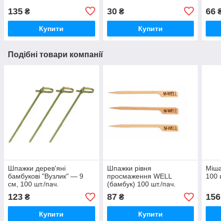
135
30
66
₴
₴
Купити
Купити
Подібні товари компанії
Шпажки дерев'яні
Шпажки рівня
Міша
бамбукові "Вузлик" — 9
просмаження WELL
100 
см, 100 шт./пач.
(бамбук) 100 шт./пач.
123
87
156
₴
₴
Купити
Купити