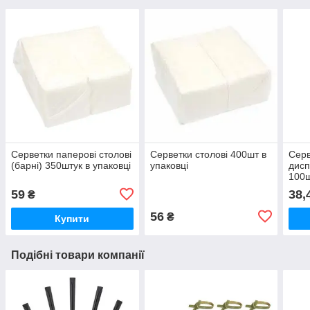
Серветки паперові столові
Серветки столові 400шт в
Серв
(барні) 350штук в упаковці
упаковці
дисп
100ш
59
38,
₴
56
₴
Купити
Подібні товари компанії