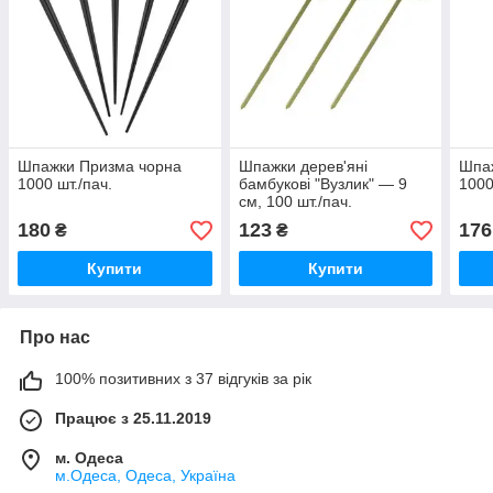
Шпажки Призма чорна
Шпажки дерев'яні
Шпаж
1000 шт./пач.
бамбукові "Вузлик" — 9
1000
см, 100 шт./пач.
180
123
176
₴
₴
Купити
Купити
Про нас
100% позитивних з 37 відгуків за рік
Працює з 25.11.2019
м. Одеса
м.Одеса, Одеса, Україна