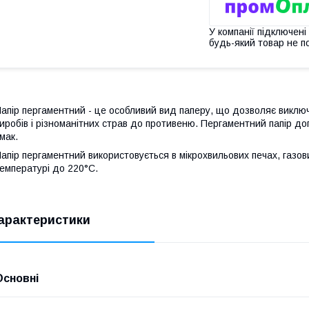
У компанії підключені
будь-який товар не п
апір пергаментний - це особливий вид паперу, що дозволяє виклю
иробів і різноманітних страв до противеню. Пергаментний папір доп
мак.
апір пергаментний використовується в мікрохвильових печах, газо
емпературі до 220°С.
арактеристики
Основні