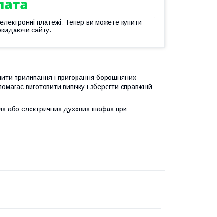
 електронні платежі. Тепер ви можете купити
окидаючи сайту.
чити прилипання і пригорання борошняних
омагає виготовити випічку і зберегти справжній
вих або електричних духових шафах при