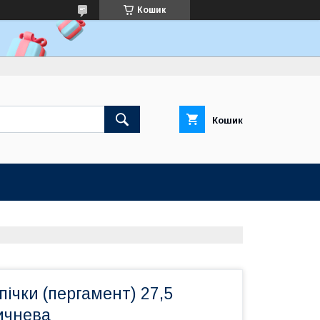
Кошик
Кошик
пічки (пергамент) 27,5
ичнева