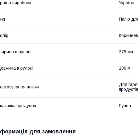
раїна виробник
Україна
ип
Папір дл
олір
Коричне
ирина в рулоні
275 мм
овжина в рулоні
100 м
Для гаря
астосування плівки
продукті
паковка продуктів
Ручна
нформація для замовлення