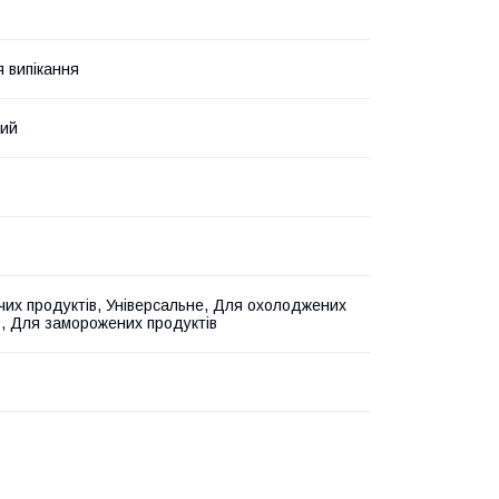
я випікання
вий
чих продуктів, Універсальне, Для охолоджених
в, Для заморожених продуктів