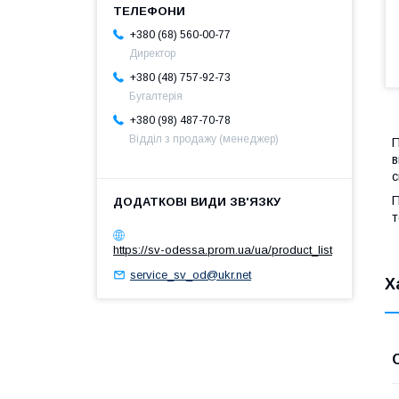
+380 (68) 560-00-77
Директор
+380 (48) 757-92-73
Бугалтерія
+380 (98) 487-70-78
Відділ з продажу (менеджер)
П
в
с
П
т
https://sv-odessa.prom.ua/ua/product_list
service_sv_od@ukr.net
Х