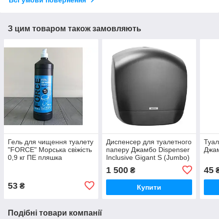
Всі умови повернення
З цим товаром також замовляють
Гель для чищення туалету
Диспенсер для туалетного
Туал
"FORCE" Морська свіжість
паперу Джамбо Dispenser
Джа
0,9 кг ПЕ пляшка
Inclusive Gigant S (Jumbo)
M Black
1 500
45
₴
53
₴
Купити
Подібні товари компанії