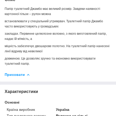
Папір туалетний Джамбо має великий розмір. Завдяки наявності
картонної гільзи – рулон можна
встановлювати у спеціальний утримувач. Туалетний папір Джамбо
часто використовують у громадських
закладах. Первинне целюлозне волокно, з якого виготовлений папір,
надає їй м'якість, а
міцність забезпечує двошарове полотно. На туалетний папір нанесені
лінії відриву від невеликої
довжиною. Це дозволяє зручно та економно використовувати
туалетний папір.
Приховати
Характеристики
Основні
Країна виробник
Україна
Тип туалетного паперу
Рулонна на гільзі