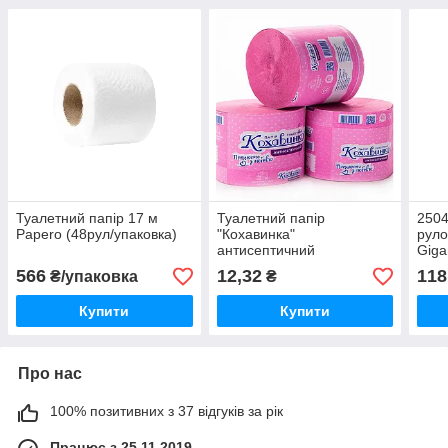
Туалетний папір 17 м
Туалетний папір
2504
Papero (48рул/упаковка)
"Кохавинка"
руло
антисептичний
Giga
566
12,32
118
₴/упаковка
₴
Купити
Купити
Про нас
100% позитивних з 37 відгуків за рік
Працює з 25.11.2019