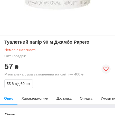
Туалетний папір 90 м Джамбо Papero
Немає в наявності
Опт і роздріб
57
₴
Мінімальна сума замовлення на сайті — 400 ₴
55 ₴
від 60 шт.
Опис
Характеристики
Доставка
Оплата
Умови п
Опис