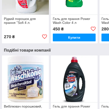
Рідкий порошок для
Гель для прання Power
Гель
прання ”Sofi 4 л.
Wash Color 4 л
Wash
450
280
₴
270
₴
Купити
Подібні товари компанії
Вибілювач порошковий,
Гель для прання Power
Гель