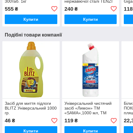
300таб. 1кг
нержавіючої сталі TENZI
Giga
Steel Strong 0,6 л
555
240
118
₴
₴
Купити
Купити
Подібні товари компанії
Засіб для миття підлоги
Універсальний чистячий
Біли
BLITZ Універсальний 1000
засіб «Лимон» ТМ
ПОК
гр.
«SAMA»,1000 мл, ТМ
пля
«САНТРІ»
46
119
22,
₴
₴
Купити
Купити