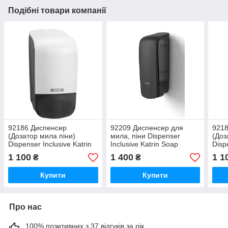
Подібні товари компанії
92186 Диспенсер
92209 Диспенсер для
9218
(Дозатор мила піни)
мила, піни Dispenser
(Доз
Dispenser Inclusive Katrin
Inclusive Katrin Soap
Disp
Soap 500 ml Black
1000ml Black
Soap
1 100
1 400
1 1
₴
₴
Купити
Купити
Про нас
100% позитивних з 37 відгуків за рік