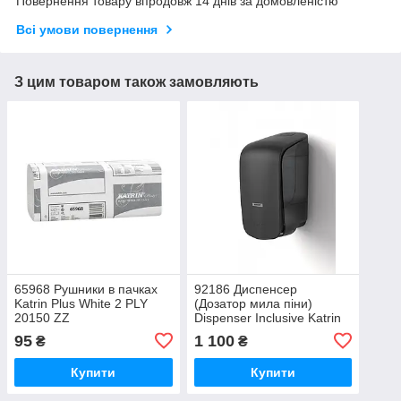
Повернення товару впродовж 14 днів за домовленістю
Всі умови повернення
З цим товаром також замовляють
65968 Рушники в пачках
92186 Диспенсер
Katrin Plus White 2 PLY
(Дозатор мила піни)
20150 ZZ
Dispenser Inclusive Katrin
Soap 500 ml Black
95
1 100
₴
₴
Купити
Купити