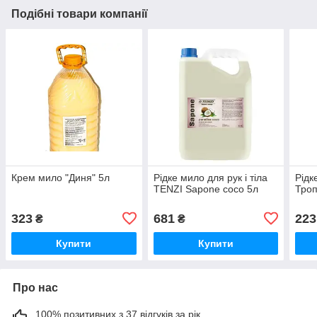
Подібні товари компанії
Крем мило "Диня" 5л
Рідке мило для рук і тіла
Рідк
TENZI Sapone coco 5л
Троп
323
681
223
₴
₴
Купити
Купити
Про нас
100% позитивних з 37 відгуків за рік