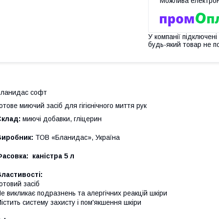
У компанії підключені
будь-який товар не п
ланидас софт
отове миючий засіб для гігієнічного миття рук
Склад:
миючі добавки, гліцерин
Виробник:
ТОВ «Бланидас», Україна
Фасовка:
каністра 5 л
ластивості:
отовий засіб
е викликає подразнень та алергічних реакцій шкіри
істить систему захисту і пом'якшення шкіри