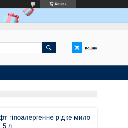
Кошик
Кошик
фт гіпоалергенне рідке мило
 5 л