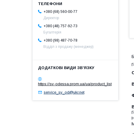
+380 (68) 560-00-77
Директор
+380 (48) 757-92-73
Бугалтерія
+380 (98) 487-70-78
Відділ з продажу (менеджер)
Б
Г
https://sv-odessa.prom.ua/ua/product_list
service_sv_od@ukr.net
В
Г
Н
М