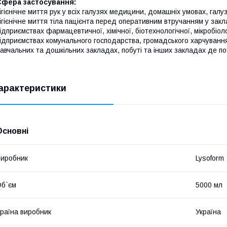
Сфера застосування:
ігієнічне миття рук у всіх галузях медицини, домашніх умовах, галу
ігієнічне миття тіла пацієнта перед оперативним втручанням у зак
ідприємствах фармацевтичної, хімічної, біотехнологічної, мікробіол
ідприємствах комунального господарства, громадського харчування і
авчальних та дошкільних закладах, побуті та інших закладах де по
арактеристики
Основні
иробник
Lysoform
б`єм
5000 мл
раїна виробник
Україна