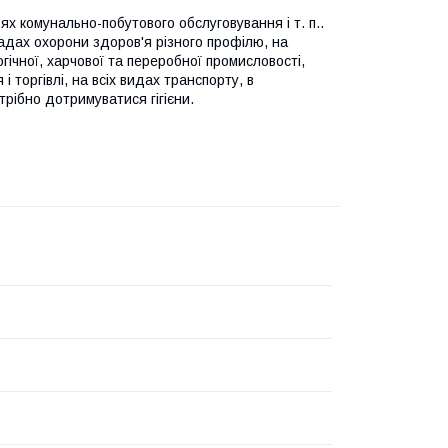
зях комунально-побутового обслуговування і т. п..
ладах охорони здоров'я різного профілю, на
огічної, харчової та переробної промисловості,
 торгівлі, на всіх видах транспорту, в
трібно дотримуватися гігієни.