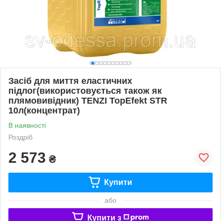
Засіб для миття еластичних
підлог(використовується також як
плямовивідник) TENZI TopEfekt STR
10л(концентрат)
В наявності
Роздріб
2 573
₴
Купити
або
Купити з