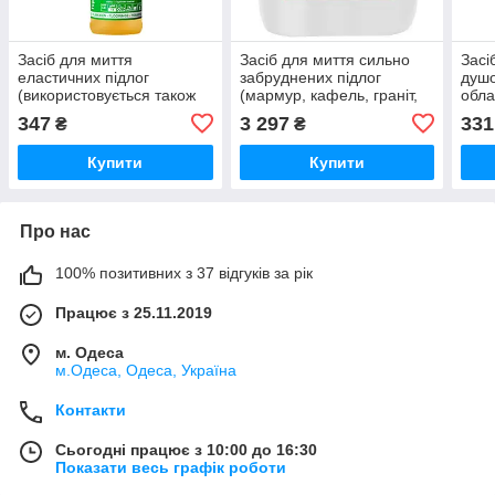
Засіб для миття
Засіб для миття сильно
Засі
еластичних підлог
забруднених підлог
душо
(використовується також
(мармур, кафель, граніт,
обла
як плямовивідник) TENZI
грес, терразит,
Sani
347
3 297
331
₴
₴
TopEfekt STR 1л
клінкер)TENZI Ronal 10л
(концентрат)
Купити
Купити
Про нас
100% позитивних з 37 відгуків за рік
Працює з 25.11.2019
м. Одеса
м.Одеса, Одеса, Україна
Контакти
Сьогодні працює з 10:00 до 16:30
Показати весь графік роботи