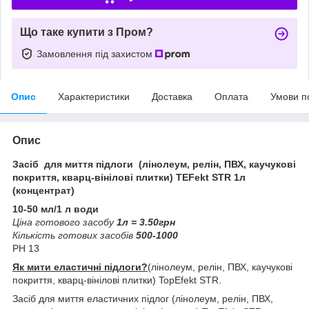
Що таке купити з Пром?
Замовлення під захистом
Опис
Характеристики
Доставка
Оплата
Умови п
Опис
Засіб для миття підлоги (лінолеум, релін, ПВХ, каучукові
покриття, кварц-вінілові плитки) TEFekt STR 1л
(концентрат)
10-50 мл/1 л води
Ціна готового засобу
1л = 3.50грн
Кількість готових засобів
500-1000
PH 13
Як мити еластичні підлоги?
(лінолеум, релін, ПВХ, каучукові
покриття, кварц-вінілові плитки) TopEfekt STR.
Засіб для миття еластичних підлог (лінолеум, релін, ПВХ,