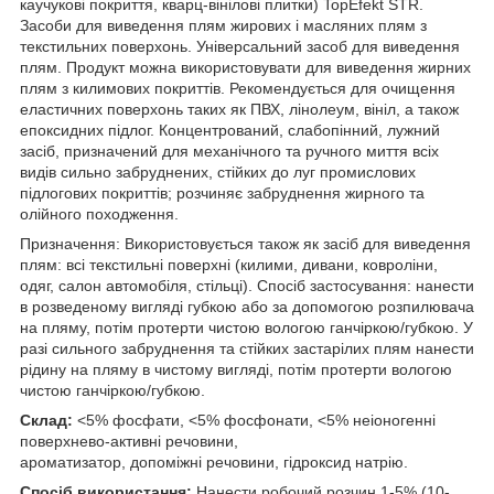
каучукові покриття, кварц-вінілові плитки) TopEfekt STR.
Засоби для виведення плям жирових і масляних плям з
текстильних поверхонь. Універсальний засоб для виведення
плям. Продукт можна використовувати для виведення жирних
плям з килимових покриттів. Рекомендується для очищення
еластичних поверхонь таких як ПВХ, лінолеум, вініл, а також
епоксидних підлог. Концентрований, слабопінний, лужний
засіб, призначений для механічного та ручного миття всіх
видів сильно забруднених, стійких до луг промислових
підлогових покриттів; розчиняє забруднення жирного та
олійного походження.
Призначення: Використовується також як засіб для виведення
плям: всі текстильні поверхні (килими, дивани, ковроліни,
одяг, салон автомобіля, стільці). Спосіб застосування: нанести
в розведеному вигляді губкою або за допомогою розпилювача
на пляму, потім протерти чистою вологою ганчіркою/губкою. У
разі сильного забруднення та стійких застарілих плям нанести
рідину на пляму в чистому вигляді, потім протерти вологою
чистою ганчіркою/губкою.
Склад:
<5% фосфати, <5% фосфонати, <5% неіоногенні
поверхнево-активні речовини,
ароматизатор, допоміжні речовини, гідроксид натрію.
Спосіб використання:
Нанести робочий розчин 1-5% (10-