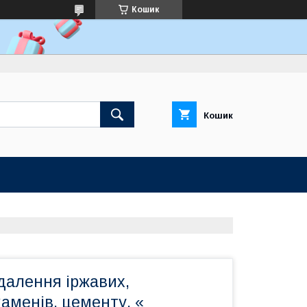
Кошик
Кошик
далення іржавих,
аменів, цементу, «