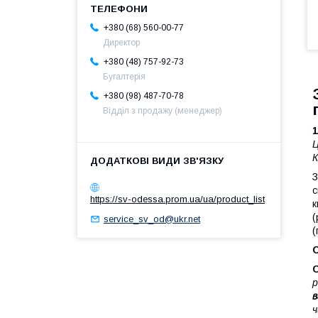
+380 (68) 560-00-77
Директор
+380 (48) 757-92-73
Бугалтерія
+380 (98) 487-70-78
Відділ з продажу (менеджер)
Ц
К
З
с
https://sv-odessa.prom.ua/ua/product_list
к
(
service_sv_od@ukr.net
(
р
в
ч