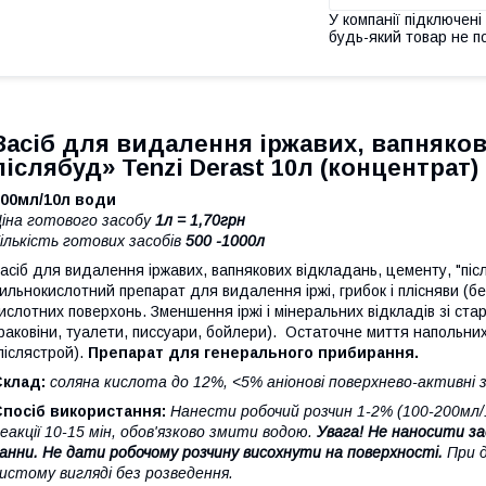
У компанії підключені
будь-який товар не п
Засіб для видалення іржавих, вапняков
післябуд» Tenzi Derast 10л (концентрат)
100мл/10л води
іна готового засобу
1л = 1,70грн
ількість готових засобів
500 -1000л
асіб для видалення іржавих, вапнякових відкладань, цементу, "пі
ильнокислотний препарат для видалення іржі, грибок і плісняви (без
ислотних поверхонь. Зменшення іржі і мінеральних відкладів зі ст
раковіни, туалети, писсуари, бойлери). Остаточне миття напольних
післястрой).
Препарат для генерального прибирання.
Склад:
соляна кислота до 12%, <5% аніонові поверхнево-активні 
Спосіб використання:
Нанести робочий розчин 1-2% (100-200мл/
еакції 10-15 мін, обов'язково змити водою.
Увага! Не наносити за
анни. Не дати робочому розчину висохнути на поверхності.
При 
истому вигляді без розведення.