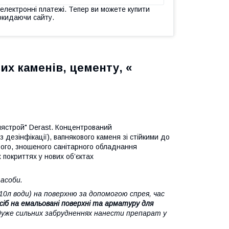
 електронні платежі. Тепер ви можете купити
окидаючи сайту.
их каменів, цементу, «
слястрой" Derast. Концентрований
 дезінфікації), вапнякового каменя зі стійкими до
арого, зношеного санітарного обладнання
 покриттях у нових об’єктах
засоби.
10л води) на поверхню за допомогою спрея, час
сіб на емальовані поверхні та арматуру для
дуже сильних забрудненнях нанести препарат у